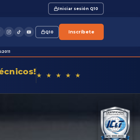
Iniciar sesión Q10
Inscríbete
Q10
:2011
écnicos!
★ ★ ★ ★ ★