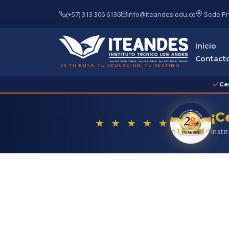
(+57) 313 306 6136
info@iteandes.edu.co
Sede Pri
Inicio
Contact
ES TU RUTA, TU EDUCACIÓN, TU DESTINO
Ce
¡C
★ ★ ★ ★ ★
Insti